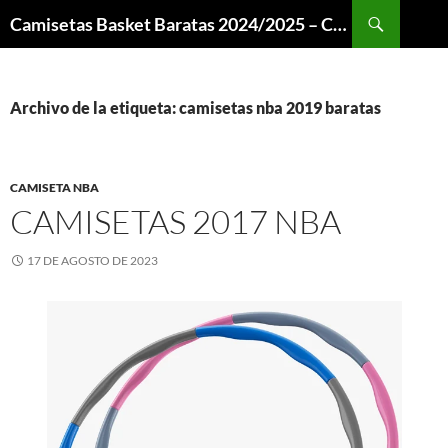
Buscar
Camisetas Basket Baratas 2024/2025 – Camisetas NBA
SALTAR
AL
CONTENIDO
Archivo de la etiqueta: camisetas nba 2019 baratas
CAMISETA NBA
CAMISETAS 2017 NBA
17 DE AGOSTO DE 2023