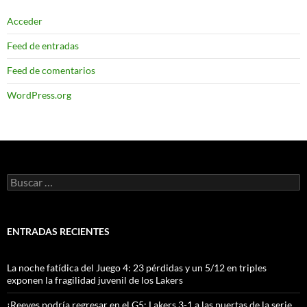
Acceder
Feed de entradas
Feed de comentarios
WordPress.org
Buscar:
ENTRADAS RECIENTES
La noche fatídica del Juego 4: 23 pérdidas y un 5/12 en triples
exponen la fragilidad juvenil de los Lakers
¡Reeves podría regresar en el G5: Lakers 3-1 a las puertas de la serie