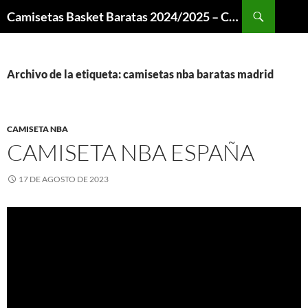
Buscar
Camisetas Basket Baratas 2024/2025 – Camisetas NBA
SALTAR
AL
CONTENIDO
Archivo de la etiqueta: camisetas nba baratas madrid
CAMISETA NBA
CAMISETA NBA ESPAÑA
17 DE AGOSTO DE 2023