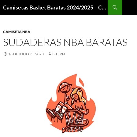
Buscar
Camisetas Basket Baratas 2024/2025 – Camisetas NBA
SALTAR
AL
CONTENIDO
CAMISETA NBA
SUDADERAS NBA BARATAS
18 DE JULIO DE 2023
ISTERN