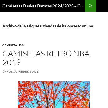
Buscar
Camisetas Basket Baratas 2024/2025 – Camisetas NBA
SALTAR
AL
CONTENIDO
Archivo de la etiqueta: tiendas de baloncesto online
CAMISETA NBA
CAMISETAS RETRO NBA
2019
7 DE OCTUBRE DE 2023