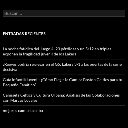
Buscar:
ENTRADAS RECIENTES
La noche fatídica del Juego 4: 23 pérdidas y un 5/12 en triples
exponen la fragilidad juvenil de los Lakers
¡Reeves podría regresar en el G5: Lakers 3-1 a las puertas de la serie
decisiva
Guía Infantil/Juvenil: ¿Cómo Elegir la Camisa Boston Celtics para tu
Pequeño Fanático?
Camiseta Celtics y Cultura Urbana: Análisis de las Colaboraciones
con Marcas Locales
mejores camisetas nba