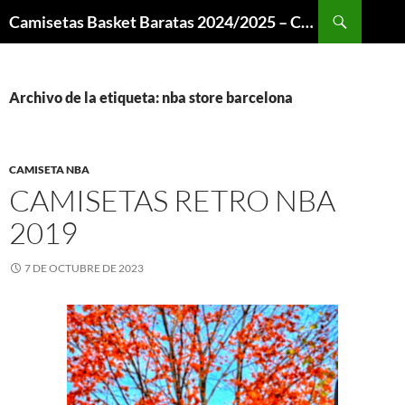
Buscar
Camisetas Basket Baratas 2024/2025 – Camisetas NBA
SALTAR
AL
CONTENIDO
Archivo de la etiqueta: nba store barcelona
CAMISETA NBA
CAMISETAS RETRO NBA
2019
7 DE OCTUBRE DE 2023