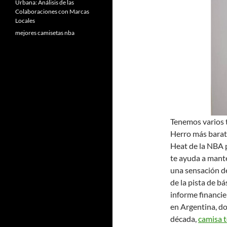
Urbana: Análisis de las
Colaboraciones con Marcas
Locales
mejores camisetas nba
Tenemos varios 
Herro más barata
Heat de la NBA 
te ayuda a mante
una sensación d
de la pista de b
informe financie
en Argentina, d
década,
camisa 