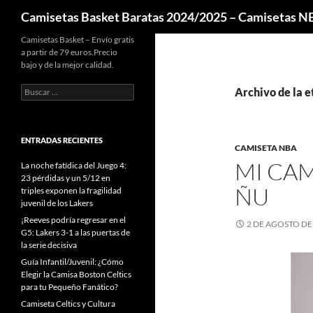
Buscar
Camisetas Basket Baratas 2024/2025 – Camisetas 
Camisetas Basket – Envío gratis
a partir de 79 euros.Precio
bajo y de la mejor calidad.
Buscar:
Archivo de la e
ENTRADAS RECIENTES
CAMISETA NBA
MI CAM
La noche fatídica del Juego 4:
23 pérdidas y un 5/12 en
ÑU
triples exponen la fragilidad
juvenil de los Lakers
¡Reeves podría regresar en el
2 DE AGOSTO DE
G5: Lakers 3-1 a las puertas de
la serie decisiva
Guía Infantil/Juvenil: ¿Cómo
Elegir la Camisa Boston Celtics
para tu Pequeño Fanático?
Camiseta Celtics y Cultura