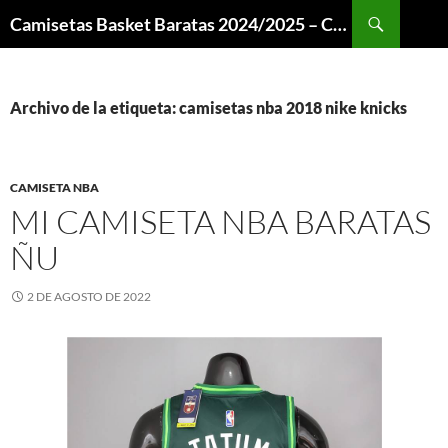
Buscar
Camisetas Basket Baratas 2024/2025 – Camisetas NBA
SALTAR
AL
CONTENIDO
Archivo de la etiqueta: camisetas nba 2018 nike knicks
CAMISETA NBA
MI CAMISETA NBA BARATAS
ÑU
2 DE AGOSTO DE 2022