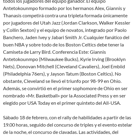
todos los jugadores del equipo ganador. El equipo
Antetokounmpo formado por los hermanos Alex, Giannis y
Thanasis competirá contra una tripleta formada únicamente
por jugadores del Utah Jazz (Jordan Clarkson, Walker Kessler
y Collin Sexton) y el equipo de novatos, integrado por Paolo
Banchero, Jaden Ivey y Jabari Smith Jr. Cualquier fanático del
buen NBA y sobre todo de los Boston Celtics debe tener la
Camiseta de Larry Bird. Conferencia Este: Giannis
Antetokounmpo (Milwaukee Bucks), Kyrie Irving (Brooklyn
Nets), Donovan Mitchell (Cleveland Cavaliers), Joel Embiid
(Philadelphia 76ers), y Jayson Tatum (Boston Celtics). No
obstante, Cleveland se llevó el triunfo por 98-99 en Ohio.
Además, se convirtió en el primer sophomore de Ohio en ser
nombrado «Mr. Basketball» por la Associated Press y en ser
elegido por USA Today en el primer quinteto del All-USA.
Sábado 18 de febrero, con el rally de habilidades a partir de las
19.00 horas, seguido del concurso de triples y el evento estelar
de la noche, el concurso de clavadas. Las actividades, del