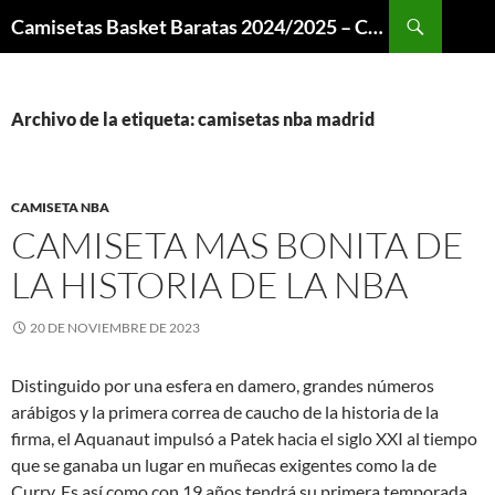
Buscar
Camisetas Basket Baratas 2024/2025 – Camisetas NBA
SALTAR
AL
CONTENIDO
Archivo de la etiqueta: camisetas nba madrid
CAMISETA NBA
CAMISETA MAS BONITA DE
LA HISTORIA DE LA NBA
20 DE NOVIEMBRE DE 2023
Distinguido por una esfera en damero, grandes números
arábigos y la primera correa de caucho de la historia de la
firma, el Aquanaut impulsó a Patek hacia el siglo XXI al tiempo
que se ganaba un lugar en muñecas exigentes como la de
Curry. Es así como con 19 años tendrá su primera temporada