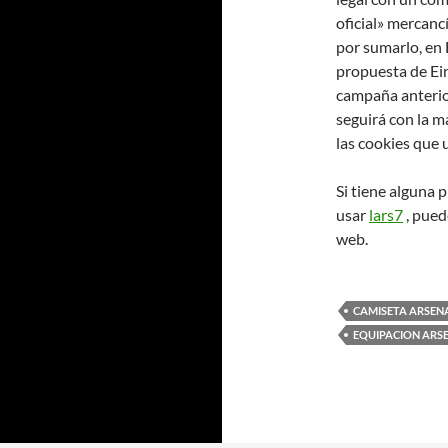
oficial» mercanc
por sumarlo, en
propuesta de Ein
campaña anterior
seguirá con la m
las cookies que 
Si tiene alguna
usar
lars7
, pued
web.
CAMISETA ARSENA
EQUIPACION ARSE