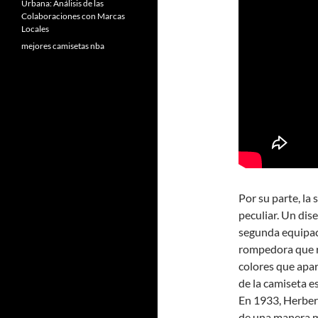
Urbana: Análisis de las
Colaboraciones con Marcas
Locales
mejores camisetas nba
Por su parte, la
peculiar. Un dise
segunda equipac
rompedora que r
colores que apare
de la camiseta es
En 1933, Herber
de una manera má