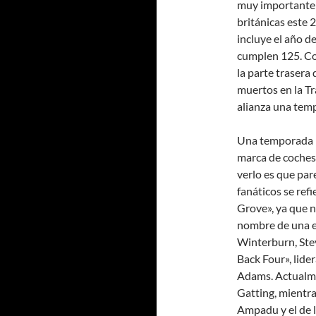
muy importante: 
británicas este 
incluye el año d
cumplen 125. Com
la parte trasera 
muertos en la Tr
alianza una tem
Una temporada má
marca de coches
verlo es que par
fanáticos se ref
Grove», ya que n
nombre de una e
Winterburn, Ste
Back Four», lider
Adams. Actualme
Gatting, mientr
Ampadu y el de 