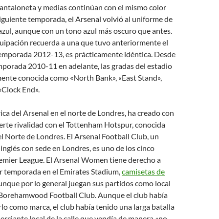
 pantaloneta y medias continúan con el mismo color
siguiente temporada, el Arsenal volvió al uniforme de
 azul, aunque con un tono azul más oscuro que antes.
uipación recuerda a una que tuvo anteriormente el
temporada 2012-13, es prácticamente idéntica. Desde
temporada 2010-11 en adelante, las gradas del estadio
lmente conocida como «North Bank», «East Stand»,
«Clock End».
rica del Arsenal en el norte de Londres, ha creado con
erte rivalidad con el Tottenham Hotspur, conocida
l Norte de Londres. El Arsenal Football Club, un
inglés con sede en Londres, es uno de los cinco
remier League. El Arsenal Women tiene derecho a
or temporada en el Emirates Stadium,
camisetas de
nque por lo general juegan sus partidos como local
 Borehamwood Football Club. Aunque el club había
rlo como marca, el club había tenido una larga batalla
erciante local de la calle que vendía de manera «no