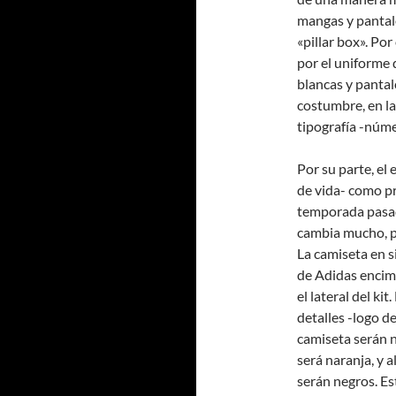
mangas y pantalo
«pillar box». Po
por el uniforme 
blancas y pantal
costumbre, en l
tipografía -núme
Por su parte, el
de vida- como pr
temporada pasad
cambia mucho, pa
La camiseta en s
de Adidas encim
el lateral del ki
detalles -logo d
camiseta serán n
será naranja, y a
serán negros. Es