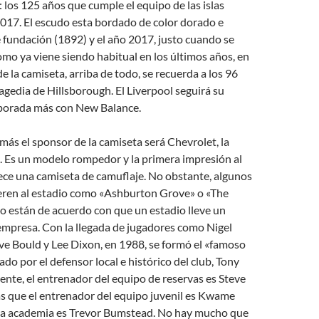
los 125 años que cumple el equipo de las islas
2017. El escudo esta bordado de color dorado e
e fundación (1892) y el año 2017, justo cuando se
o ya viene siendo habitual en los últimos años, en
de la camiseta, arriba de todo, se recuerda a los 96
agedia de Hillsborough. El Liverpool seguirá su
porada más con New Balance.
s el sponsor de la camiseta será Chevrolet, la
. Es un modelo rompedor y la primera impresión al
ece una camiseta de camuflaje. No obstante, algunos
ieren al estadio como «Ashburton Grove» o «The
o están de acuerdo con que un estadio lleve un
mpresa. Con la llegada de jugadores como Nigel
ve Bould y Lee Dixon, en 1988, se formó el «famoso
ado por el defensor local e histórico del club, Tony
nte, el entrenador del equipo de reservas es Steve
as que el entrenador del equipo juvenil es Kwame
la academia es Trevor Bumstead. No hay mucho que