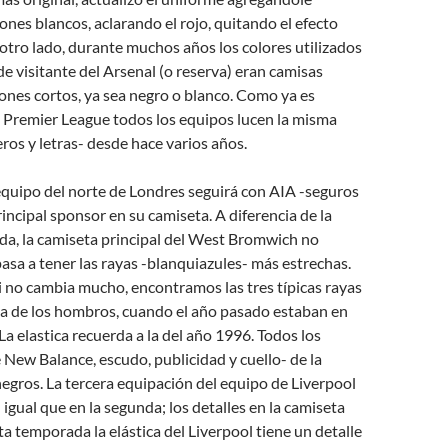
nes blancos, aclarando el rojo, quitando el efecto
r otro lado, durante muchos años los colores utilizados
de visitante del Arsenal (o reserva) eran camisas
ones cortos, ya sea negro o blanco. Como ya es
a Premier League todos los equipos lucen la misma
ros y letras- desde hace varios años.
 equipo del norte de Londres seguirá con AIA -seguros
incipal sponsor en su camiseta. A diferencia de la
a, la camiseta principal del West Bromwich no
sa a tener las rayas -blanquiazules- más estrechas.
i no cambia mucho, encontramos las tres típicas rayas
a de los hombros, cuando el año pasado estaban en
t. La elastica recuerda a la del año 1996. Todos los
e New Balance, escudo, publicidad y cuello- de la
egros. La tercera equipación del equipo de Liverpool
l igual que en la segunda; los detalles en la camiseta
ta temporada la elástica del Liverpool tiene un detalle