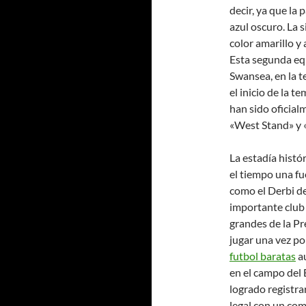
decir, ya que la
azul oscuro. La 
color amarillo y
Esta segunda eq
Swansea, en la 
el inicio de la 
han sido oficia
«West Stand» y 
La estadía histó
el tiempo una fu
como el Derbi de
importante club 
grandes de la P
jugar una vez p
futbol baratas
au
en el campo del
logrado registra
legal con un com