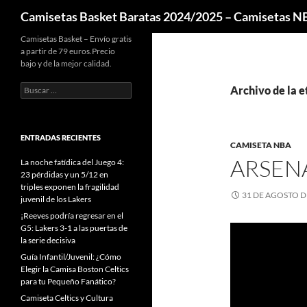
Buscar
Camisetas Basket Baratas 2024/2025 – Camisetas 
Camisetas Basket – Envío gratis
a partir de 79 euros.Precio
bajo y de la mejor calidad.
Buscar:
Archivo de la e
ENTRADAS RECIENTES
CAMISETA NBA
ARSENA
La noche fatídica del Juego 4:
23 pérdidas y un 5/12 en
triples exponen la fragilidad
31 DE AGOSTO D
juvenil de los Lakers
¡Reeves podría regresar en el
G5: Lakers 3-1 a las puertas de
la serie decisiva
Guía Infantil/Juvenil: ¿Cómo
Elegir la Camisa Boston Celtics
para tu Pequeño Fanático?
Camiseta Celtics y Cultura