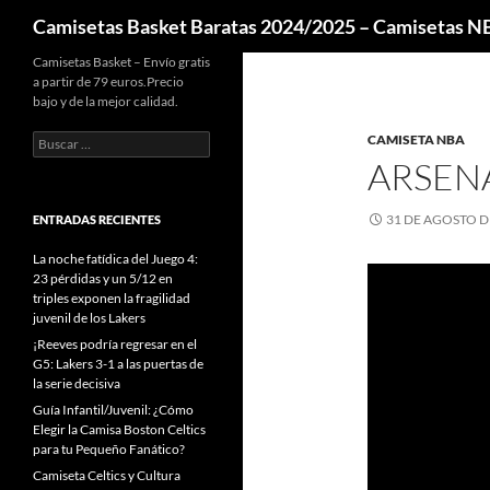
Buscar
Camisetas Basket Baratas 2024/2025 – Camisetas 
Camisetas Basket – Envío gratis
a partir de 79 euros.Precio
bajo y de la mejor calidad.
Buscar:
CAMISETA NBA
ARSENA
31 DE AGOSTO D
ENTRADAS RECIENTES
La noche fatídica del Juego 4:
23 pérdidas y un 5/12 en
triples exponen la fragilidad
juvenil de los Lakers
¡Reeves podría regresar en el
G5: Lakers 3-1 a las puertas de
la serie decisiva
Guía Infantil/Juvenil: ¿Cómo
Elegir la Camisa Boston Celtics
para tu Pequeño Fanático?
Camiseta Celtics y Cultura