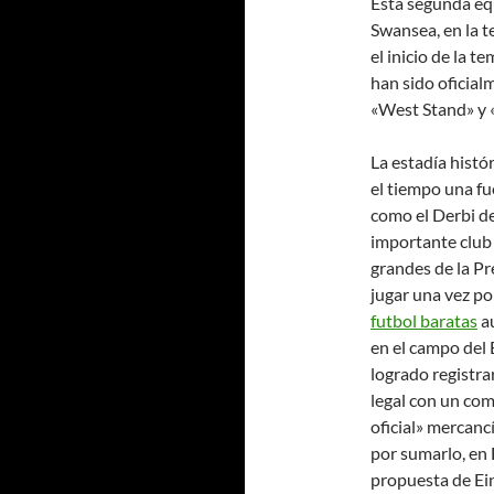
Esta segunda eq
Swansea, en la 
el inicio de la 
han sido oficia
«West Stand» y 
La estadía histó
el tiempo una fu
como el Derbi de
importante club 
grandes de la P
jugar una vez p
futbol baratas
au
en el campo del
logrado registra
legal con un com
oficial» mercanc
por sumarlo, en
propuesta de Ein