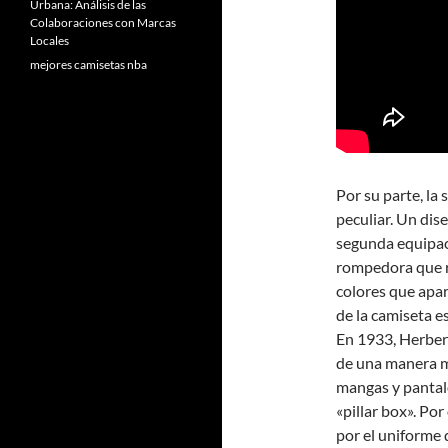
Urbana: Análisis de las
Colaboraciones con Marcas
Locales
mejores camisetas nba
Por su parte, la
peculiar. Un dise
segunda equipac
rompedora que r
colores que apare
de la camiseta es
En 1933, Herber
de una manera má
mangas y pantalo
«pillar box». Po
por el uniforme 