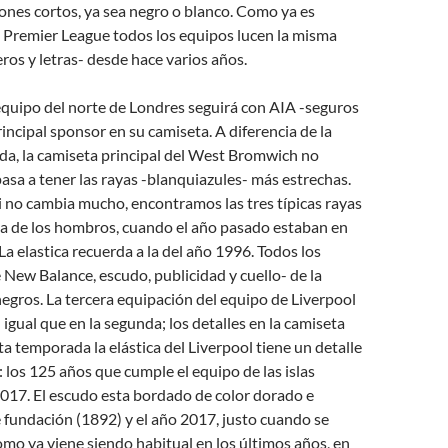
ones cortos, ya sea negro o blanco. Como ya es
a Premier League todos los equipos lucen la misma
ros y letras- desde hace varios años.
 equipo del norte de Londres seguirá con AIA -seguros
incipal sponsor en su camiseta. A diferencia de la
a, la camiseta principal del West Bromwich no
sa a tener las rayas -blanquiazules- más estrechas.
i no cambia mucho, encontramos las tres típicas rayas
a de los hombros, cuando el año pasado estaban en
t. La elastica recuerda a la del año 1996. Todos los
e New Balance, escudo, publicidad y cuello- de la
egros. La tercera equipación del equipo de Liverpool
l igual que en la segunda; los detalles en la camiseta
ta temporada la elástica del Liverpool tiene un detalle
los 125 años que cumple el equipo de las islas
2017. El escudo esta bordado de color dorado e
e fundación (1892) y el año 2017, justo cuando se
o ya viene siendo habitual en los últimos años, en