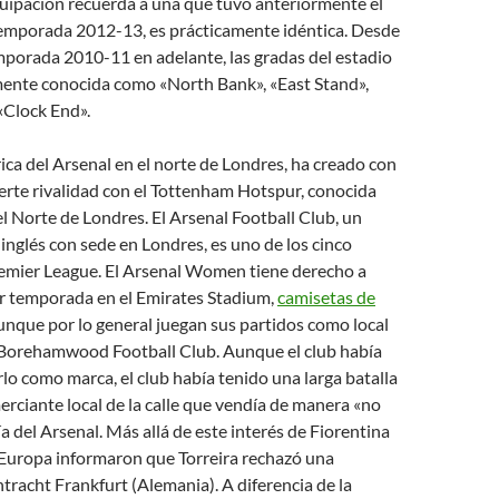
uipación recuerda a una que tuvo anteriormente el
temporada 2012-13, es prácticamente idéntica. Desde
temporada 2010-11 en adelante, las gradas del estadio
lmente conocida como «North Bank», «East Stand»,
«Clock End».
rica del Arsenal en el norte de Londres, ha creado con
erte rivalidad con el Tottenham Hotspur, conocida
l Norte de Londres. El Arsenal Football Club, un
inglés con sede en Londres, es uno de los cinco
remier League. El Arsenal Women tiene derecho a
or temporada en el Emirates Stadium,
camisetas de
nque por lo general juegan sus partidos como local
 Borehamwood Football Club. Aunque el club había
rlo como marca, el club había tenido una larga batalla
erciante local de la calle que vendía de manera «no
ía del Arsenal. Más allá de este interés de Fiorentina
 Europa informaron que Torreira rechazó una
tracht Frankfurt (Alemania). A diferencia de la