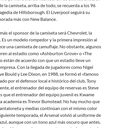
de la camiseta, arriba de todo, se recuerda a los 96
agedia de Hillsborough. El Liverpool seguirá su
porada más con New Balance.
s el sponsor de la camiseta será Chevrolet, la
. Es un modelo rompedor y la primera impresión al
ece una camiseta de camuflaje. No obstante, algunos
ieren al estadio como «Ashburton Grove» o «The
o están de acuerdo con que un estadio lleve un
mpresa. Con la llegada de jugadores como Nigel
ve Bould y Lee Dixon, en 1988, se formó el «famoso
ado por el defensor local e histórico del club, Tony
nte, el entrenador del equipo de reservas es Steve
as que el entrenador del equipo juvenil es Kwame
la academia es Trevor Bumstead. No hay mucho que
 pantaloneta y medias continúan con el mismo color
siguiente temporada, el Arsenal volvió al uniforme de
 azul, aunque con un tono azul más oscuro que antes.