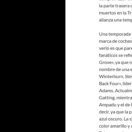
la parte trasera 
muertos en la Tr
alianza una tem
Una temporada má
marca de coches
verlo es que par
fanáticos se ref
Grove», ya que n
nombre de una e
Winterburn, Ste
Back Four», lider
Adams. Actualme
Gatting, mientr
Ampadu y el de 
decir, ya que la
azul oscuro. La 
color amarillo y