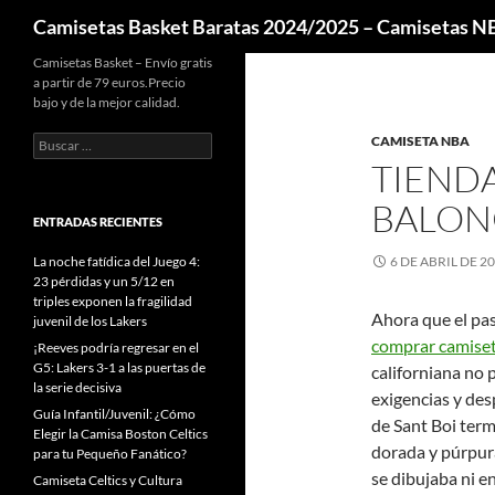
Buscar
Camisetas Basket Baratas 2024/2025 – Camisetas 
Camisetas Basket – Envío gratis
a partir de 79 euros.Precio
bajo y de la mejor calidad.
Buscar:
CAMISETA NBA
TIEND
BALON
ENTRADAS RECIENTES
La noche fatídica del Juego 4:
6 DE ABRIL DE 2
23 pérdidas y un 5/12 en
triples exponen la fragilidad
Ahora que el pas
juvenil de los Lakers
comprar camise
¡Reeves podría regresar en el
G5: Lakers 3-1 a las puertas de
californiana no 
la serie decisiva
exigencias y des
Guía Infantil/Juvenil: ¿Cómo
de Sant Boi term
Elegir la Camisa Boston Celtics
dorada y púrpura
para tu Pequeño Fanático?
se dibujaba ni 
Camiseta Celtics y Cultura