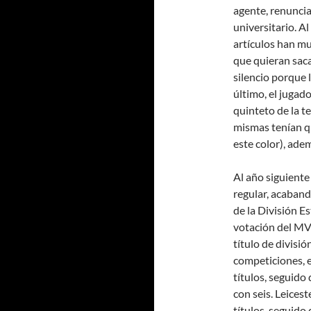
agente, renuncia
universitario. A
artículos han mul
que quieran saca
silencio porque l
último, el jugad
quinteto de la t
mismas tenían qu
este color), ade
Al año siguiente
regular, acaband
de la División E
votación del MV
título de divisi
competiciones, e
títulos, seguid
con seis. Leices
títulos, seguido