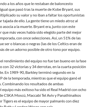
ndo a los años que le restaban de baloncesto
l igual que pasó tras la muerte de Kobe Bryant, sus
tiplicado su valor y no iban a faltar los oportunistas
r tajada de ello. La gente tiene un miedo atroz al
o asocia a la muerte. Bryant era, junto con este
or que más veces había sido elegido parte del mejor
emporada, con once selecciones. Así, un 51% de las
e ser o blancas o negras (las de los Celtics eran de
más de un adorno posible de otro tono por equipo.
 el rendimiento del equipo no fue tan bueno en la fase
o con 32 victorias y 34 derrotas, en la cuarta posición
ste. En 1989-90, Barkley terminó segundo en la
P de la temporada, mientras que el equipo ganó el
ón. Combinando los resultados de ambas
l equipo más exitoso ha sido el Real Madrid con ocho
o de CSKA Moscú, Maccabi Tel Aviv y Panathinaikos
ter Tigers es el equipo de mayor palmarés con diez
 de Bath y London Wasps con seis.