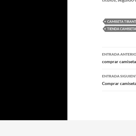
CAMISETA TIRAN
TIENDA CAMISET
Navegaci
ENTRADA ANTERI
de
comprar camiseta
entradas
ENTRADA SIGUIEN
Comprar camiseta