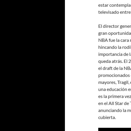
estar contempla
televisado entr
El director gener
gran oportunidad
NBA fue la cara 
hincando la rodil
importancia de 
queda atrás. El 
el draft de la 
promocionados d
mayores, Tragil,
una educación en
es la primera ve
en el All Star d
anunciando la m
cubierta.