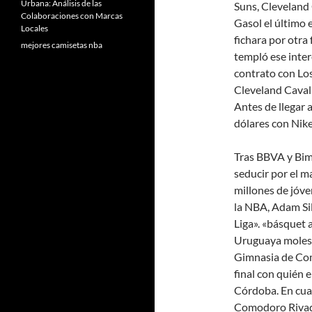
Urbana: Análisis de las
Suns, Cleveland 
Colaboraciones con Marcas
Gasol el último 
Locales
fichara por otra
mejores camisetas nba
templó ese inter
contrato con Lo
Cleveland Cavali
Antes de llegar 
dólares con Nik
Tras BBVA y Bimb
seducir por el 
millones de jóve
la NBA, Adam Sil
Liga». «básquet 
Uruguaya molesto
Gimnasia de Com
final con quién
Córdoba. En cuar
Comodoro Rivada