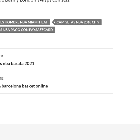
TES HOMBRE NBA MIAMI HEAT
CAMISETAS NBA 2018 CITY
AS NBA PAGO CON PAYSAFECARD
ón
OR
s nba barata 2021
TE
 barcelona basket online