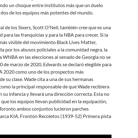
ndo un choque entre institutos más que un duelo
e dos de los equipos más potentes del mundo.
al de los Sixers, Scott O’Neil, también cree que es una
 para las franquicias y para la NBA para crecer. Si la
más visible del movimiento Black Lives Matter,
la por los abusos policiales a la comunidad negra, la
la WNBA en las elecciones al senado de Georgia no se
20 de marzo de 2020, Edwards se declaró elegible para
NBA 2020 como uno de los prospectos más
e su clase. Wade cita a una de sus hermanas
 como la principal responsable de que Wade recibiera
 su infancia y llevará una dirección correcta. Esta no
z que los equipos llevan publicidad en la equipación,
e Toronto ambos conjuntos lucieron parches
arca KIA. Frontón Recoletos (1939-52) Primera pista