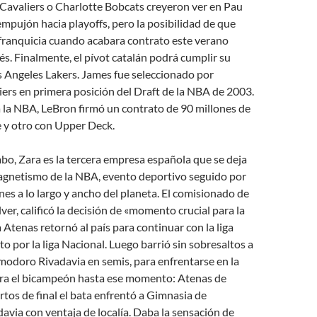
Cavaliers o Charlotte Bobcats creyeron ver en Pau
empujón hacia playoffs, pero la posibilidad de que
 franquicia cuando acabara contrato este verano
és. Finalmente, el pívot catalán podrá cumplir su
s Angeles Lakers. James fue seleccionado por
ers en primera posición del Draft de la NBA de 2003.
a la NBA, LeBron firmó un contrato de 90 millones de
e y otro con Upper Deck.
o, Zara es la tercera empresa española que se deja
magnetismo de la NBA, evento deportivo seguido por
nes a lo largo y ancho del planeta. El comisionado de
ver, calificó la decisión de «momento crucial para la
a Atenas retornó al país para continuar con la liga
 por la liga Nacional. Luego barrió sin sobresaltos a
odoro Rivadavia en semis, para enfrentarse en la
 era el bicampeón hasta ese momento: Atenas de
tos de final el bata enfrentó a Gimnasia de
via con ventaja de localía. Daba la sensación de