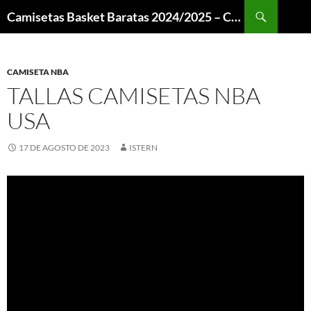
Buscar
Camisetas Basket Baratas 2024/2025 – Camisetas NBA
SALTAR
AL
CONTENIDO
CAMISETA NBA
TALLAS CAMISETAS NBA
USA
17 DE AGOSTO DE 2023
ISTERN