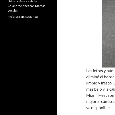
Urbana: Análisis de las
Colaboraciones con Marcas
Locales
mejores camisetas nba
Las letras y núm
eliminó el borde
limpio y fresco.
más bajo y la ca
Miami Heat son d
mejores camiset
ya disponibles.