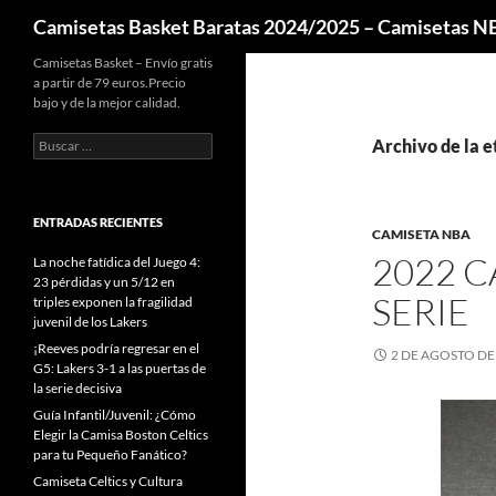
Buscar
Camisetas Basket Baratas 2024/2025 – Camisetas 
Camisetas Basket – Envío gratis
a partir de 79 euros.Precio
bajo y de la mejor calidad.
Buscar:
Archivo de la e
ENTRADAS RECIENTES
CAMISETA NBA
2022 C
La noche fatídica del Juego 4:
23 pérdidas y un 5/12 en
SERIE
triples exponen la fragilidad
juvenil de los Lakers
¡Reeves podría regresar en el
2 DE AGOSTO DE
G5: Lakers 3-1 a las puertas de
la serie decisiva
Guía Infantil/Juvenil: ¿Cómo
Elegir la Camisa Boston Celtics
para tu Pequeño Fanático?
Camiseta Celtics y Cultura