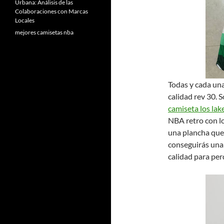
Urbana: Análisis de las
Colaboraciones con Marcas
Locales
mejores camisetas nba
Todas y cada una
calidad rev 30. 
camiseta los lak
NBA retro con l
una plancha que 
conseguirás una 
calidad para per