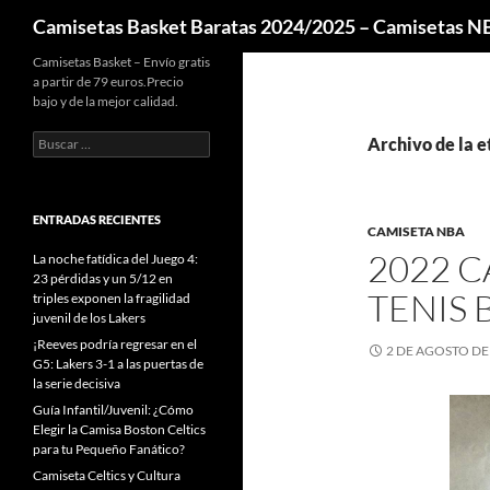
Buscar
Camisetas Basket Baratas 2024/2025 – Camisetas 
Camisetas Basket – Envío gratis
a partir de 79 euros.Precio
bajo y de la mejor calidad.
Buscar:
Archivo de la e
ENTRADAS RECIENTES
CAMISETA NBA
2022 C
La noche fatídica del Juego 4:
23 pérdidas y un 5/12 en
TENIS 
triples exponen la fragilidad
juvenil de los Lakers
¡Reeves podría regresar en el
2 DE AGOSTO DE
G5: Lakers 3-1 a las puertas de
la serie decisiva
Guía Infantil/Juvenil: ¿Cómo
Elegir la Camisa Boston Celtics
para tu Pequeño Fanático?
Camiseta Celtics y Cultura