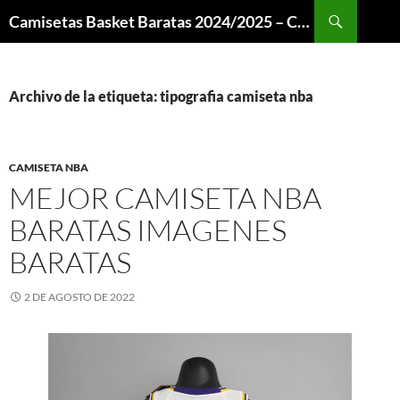
Buscar
Camisetas Basket Baratas 2024/2025 – Camisetas NBA
SALTAR
AL
CONTENIDO
Archivo de la etiqueta: tipografia camiseta nba
CAMISETA NBA
MEJOR CAMISETA NBA
BARATAS IMAGENES
BARATAS
2 DE AGOSTO DE 2022