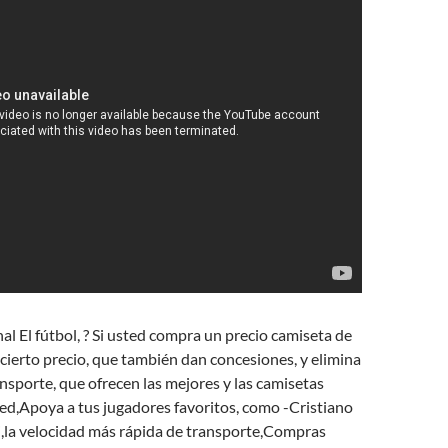
l El fútbol, ? Si usted compra un precio camiseta de
n cierto precio, que también dan concesiones, y elimina
ansporte, que ofrecen las mejores y las camisetas
ed,Apoya a tus jugadores favoritos, como -Cristiano
,la velocidad más rápida de transporte,Compras