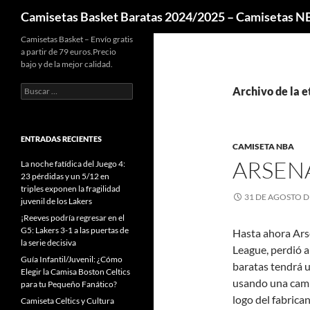
Buscar
Camisetas Basket Baratas 2024/2025 – Camisetas 
Camisetas Basket – Envío gratis
a partir de 79 euros.Precio
bajo y de la mejor calidad.
Buscar:
Archivo de la e
ENTRADAS RECIENTES
CAMISETA NBA
ARSENA
La noche fatídica del Juego 4:
23 pérdidas y un 5/12 en
triples exponen la fragilidad
31 DE AGOSTO D
juvenil de los Lakers
¡Reeves podría regresar en el
G5: Lakers 3-1 a las puertas de
Hasta ahora Arse
la serie decisiva
League, perdió a
Guía Infantil/Juvenil: ¿Cómo
baratas tendrá u
Elegir la Camisa Boston Celtics
usando una cami
para tu Pequeño Fanático?
logo del fabrica
Camiseta Celtics y Cultura