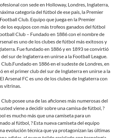
rofesional con sede en Holloway, Londres, Inglaterra,
máxima categoría del fútbol de ese país, la Premier
Football Club. Equipo que juega en la Premier
 de los equipos con más trofeos ganados del fútbol
 Football Club – Fundado en 1886 con el nombre de
Arsenal es uno de los clubes de fútbol más exitosos y
laterra. Fue fundado en 1886 y en 1893 se convirtió
 del sur de Inglaterra en unirse a la Football League.
l Club.Fundado en 1886 en el sudeste de Londres, en
ó en el primer club del sur de Inglaterra en unirse a la
El Arsenal FC es uno de los clubes de Inglaterra con
s vitrinas.
 Club posee una de las aficiones más numerosas del
ted viene a decidir sobre una camisa de fútbol, ?
tbol es mucho más que una camiseta para un
nado al fútbol, ? Esta nueva camiseta del equipo
una evolución técnica que ya protagonizan las últimas
opa adidas, el nuevo tejido reciclado con tecnología