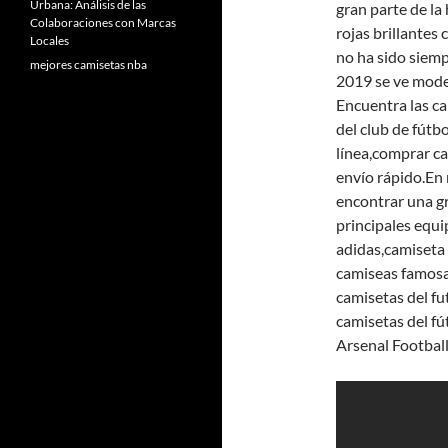
Urbana: Análisis de las
gran parte de la
Colaboraciones con Marcas
rojas brillantes
Locales
no ha sido siemp
mejores camisetas nba
2019 se ve moder
Encuentra las ca
del club de fútb
línea,comprar c
envío rápido.En 
encontrar una gr
principales equi
adidas,camiseta
camiseas famosa 
camisetas del fu
camisetas del fú
Arsenal Football