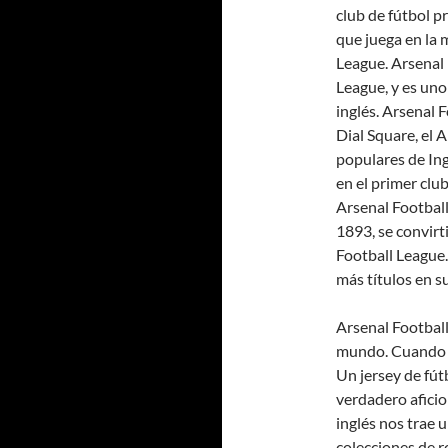
club de fútbol p
que juega en la 
League. Arsenal 
League, y es uno
inglés. Arsenal
Dial Square, el 
populares de Ing
en el primer club
Arsenal Footbal
1893, se convirti
Football League.
más títulos en su
Arsenal Football
mundo. Cuando us
Un jersey de fú
verdadero aficio
inglés nos trae 
colecciones de r