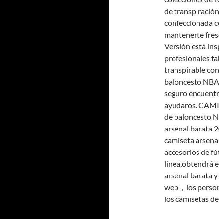
de transpiració
confeccionada co
mantenerte fresc
Versión está ins
profesionales fa
transpirable c
baloncesto NBA 
seguro encuentr
ayudaros. CAMI
de baloncesto NB
arsenal barata 
camiseta arsenal
accesorios de fú
línea,obtendrá e
arsenal barata y
web，los person
los camisetas de