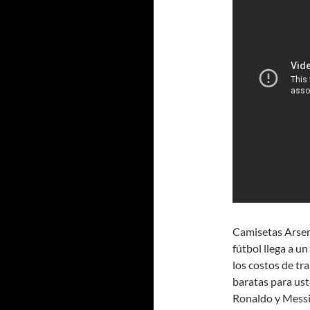
Camisetas Arsena
fútbol llega a u
los costos de tr
baratas para ust
Ronaldo y Messi