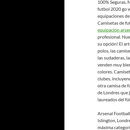
100% Seguras, M
futbol 2020 go w
equipaciones de 
Camisetas de fut
equipacion arse
profesional. Nu
su opción! El ar
polos, las camis
las sudaderas, l
venden muy bien
colores. Camise
clubes, incluyend
otra camisa de f
de Londres que j
laureados del fút
Arsenal Football
Islington, Londre
máxima categoría