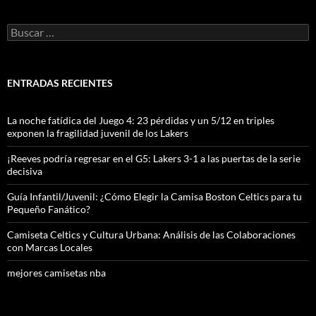
Buscar:
ENTRADAS RECIENTES
La noche fatídica del Juego 4: 23 pérdidas y un 5/12 en triples
exponen la fragilidad juvenil de los Lakers
¡Reeves podría regresar en el G5: Lakers 3-1 a las puertas de la serie
decisiva
Guía Infantil/Juvenil: ¿Cómo Elegir la Camisa Boston Celtics para tu
Pequeño Fanático?
Camiseta Celtics y Cultura Urbana: Análisis de las Colaboraciones
con Marcas Locales
mejores camisetas nba