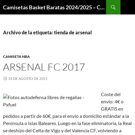
Buscar
Camisetas Basket Baratas 2024/2025 – Camisetas NBA
SALTAR
AL
CONTENIDO
Archivo de la etiqueta: tienda de arsenal
CAMISETA NBA
ARSENAL FC 2017
31 DE AGOSTO DE 2021
Coste del
envío: 4€ o
GRATIS en
pedidos a partir de 60€, para el envío a domicilio estándar a la
Península o Islas Baleares. Luego en la fase eliminatoria, la Real
se deshizo del Celta de Vigo y del Valencia CF, volviendo a