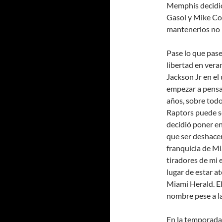
Memphis decidió
Gasol y Mike Con
mantenerlos no l
Pase lo que pas
libertad en vera
Jackson Jr en el 
empezar a pensar
años, sobre todo
Raptors puede se
decidió poner e
que ser deshacer
franquicia de Mi
tiradores de mi
lugar de estar a
Miami Herald. E
nombre pese a la
En la temporada 