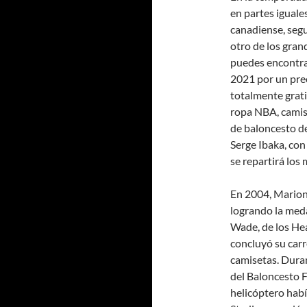
en partes iguale
canadiense, segu
otro de los gran
puedes encontra
2021 por un pre
totalmente grat
ropa NBA, camise
de baloncesto d
Serge Ibaka, con
se repartirá los
En 2004, Marion
logrando la meda
Wade, de los Hea
concluyó su car
camisetas. Dura
del Baloncesto F
helicóptero hab