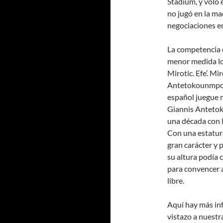
Stadium, y voló 
no jugó en la ma
negociaciones e
La competencia en
menor medida los
Mirotic. Efe’. Mi
Antetokounmpo, 
español juegue 
Giannis Antetok
una década con l
Con una estatur
gran carácter y 
su altura podía 
para convencer a
libre.
Aquí hay más in
vistazo a nuestr