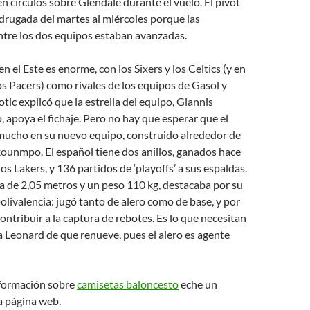
en círculos sobre Glendale durante el vuelo. El pívot
drugada del martes al miércoles porque las
ntre los dos equipos estaban avanzadas.
 el Este es enorme, con los Sixers y los Celtics (y en
 Pacers) como rivales de los equipos de Gasol y
rotic explicó que la estrella del equipo, Giannis
apoya el fichaje. Pero no hay que esperar que el
mucho en su nuevo equipo, construido alrededor de
ounmpo. El español tiene dos anillos, ganados hace
os Lakers, y 136 partidos de ‘playoffs’ a sus espaldas.
a de 2,05 metros y un peso 110 kg, destacaba por su
polivalencia: jugó tanto de alero como de base, y por
contribuir a la captura de rebotes. Es lo que necesitan
 Leonard de que renueve, pues el alero es agente
formación sobre
camisetas baloncesto
eche un
a página web.