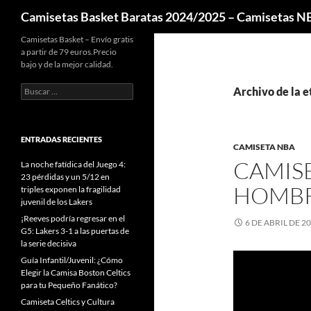
Buscar
Camisetas Basket Baratas 2024/2025 – Camisetas 
Camisetas Basket – Envío gratis
a partir de 79 euros.Precio
bajo y de la mejor calidad.
Buscar:
Archivo de la e
ENTRADAS RECIENTES
CAMISETA NBA
CAMISE
La noche fatídica del Juego 4:
23 pérdidas y un 5/12 en
HOMBR
triples exponen la fragilidad
juvenil de los Lakers
¡Reeves podría regresar en el
6 DE ABRIL DE 2
G5: Lakers 3-1 a las puertas de
la serie decisiva
Guía Infantil/Juvenil: ¿Cómo
Elegir la Camisa Boston Celtics
para tu Pequeño Fanático?
Camiseta Celtics y Cultura