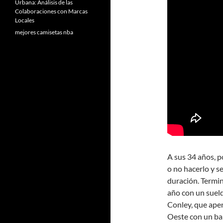
Urbana: Análisis de las
Colaboraciones con Marcas
Locales
mejores camisetas nba
A sus 34 años, p
o no hacerlo y s
duración. Termin
año con un sueld
Conley, que apena
Oeste con un ba