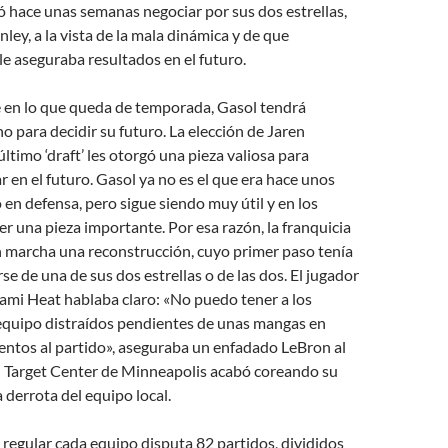
 hace unas semanas negociar por sus dos estrellas,
ley, a la vista de la mala dinámica y de que
e aseguraba resultados en el futuro.
e en lo que queda de temporada, Gasol tendrá
no para decidir su futuro. La elección de Jaren
último ‘draft’ les otorgó una pieza valiosa para
 en el futuro. Gasol ya no es el que era hace unos
 en defensa, pero sigue siendo muy útil y en los
r una pieza importante. Por esa razón, la franquicia
n marcha una reconstrucción, cuyo primer paso tenía
se de una de sus dos estrellas o de las dos. El jugador
ami Heat hablaba claro: «No puedo tener a los
 equipo distraídos pendientes de unas mangas en
tentos al partido», aseguraba un enfadado LeBron al
l Target Center de Minneapolis acabó coreando su
 derrota del equipo local.
regular cada equipo disputa 82 partidos, divididos