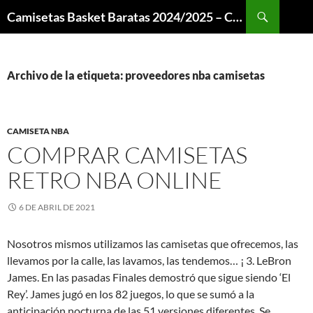
Buscar
Camisetas Basket Baratas 2024/2025 – Camisetas NBA
SALTAR
AL
CONTENIDO
Archivo de la etiqueta: proveedores nba camisetas
CAMISETA NBA
COMPRAR CAMISETAS
RETRO NBA ONLINE
6 DE ABRIL DE 2021
Nosotros mismos utilizamos las camisetas que ofrecemos, las
llevamos por la calle, las lavamos, las tendemos… ¡ 3. LeBron
James. En las pasadas Finales demostró que sigue siendo ‘El
Rey’. James jugó en los 82 juegos, lo que se sumó a la
anticipación nocturna de las 51 versiones diferentes. Se