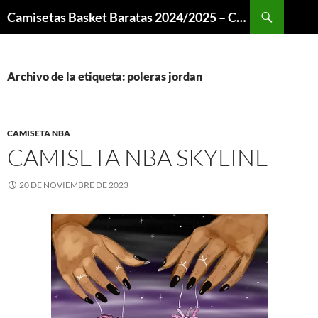
Buscar
Camisetas Basket Baratas 2024/2025 – Camisetas NBA
SALTAR
AL
CONTENIDO
Archivo de la etiqueta: poleras jordan
CAMISETA NBA
CAMISETA NBA SKYLINE
20 DE NOVIEMBRE DE 2023