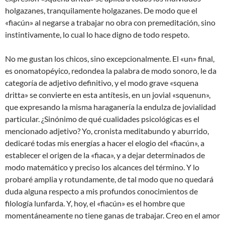
holgazanes, tranquilamente holgazanes. De modo que el
«fiacún» al negarse a trabajar no obra con premeditación, sino
instintivamente, lo cual lo hace digno de todo respeto.
No me gustan los chicos, sino excepcionalmente. El «un» final,
es onomatopéyico, redondea la palabra de modo sonoro, le da
categoría de adjetivo definitivo, y el modo grave «squena
dritta» se convierte en esta antítesis, en un jovial «squenun»,
que expresando la misma haraganería la endulza de jovialidad
particular. ¿Sinónimo de qué cualidades psicológicas es el
mencionado adjetivo? Yo, cronista meditabundo y aburrido,
dedicaré todas mis energías a hacer el elogio del «fiacún», a
establecer el origen de la «fiaca», y a dejar determinados de
modo matemático y preciso los alcances del término. Y lo
probaré amplia y rotundamente, de tal modo que no quedará
duda alguna respecto a mis profundos conocimientos de
filología lunfarda. Y, hoy, el «fiacún» es el hombre que
momentáneamente no tiene ganas de trabajar. Creo en el amor