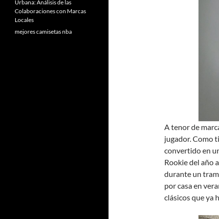
Urbana: Análisis de las
Colaboraciones con Marcas
Locales
mejores camisetas nba
A tenor de marca
jugador. Como t
convertido en un
Rookie del año a
durante un tram
por casa en vera
clásicos que ya 