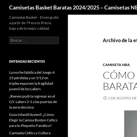
Buscar
Camisetas Basket Baratas 2024/2025 – Camisetas 
Camisetas Basket – Envío gratis
a partir de 79 euros.Precio
bajo y de la mejor calidad.
Buscar:
Archivo de la e
ENTRADAS RECIENTES
CAMISETA NBA
CÓMO 
La noche fatídica del Juego 4:
23 pérdidas y un 5/12 en
BARAT
triples exponen la fragilidad
juvenil de los Lakers
¡Reeves podría regresar en el
2 DE AGOSTO DE
G5: Lakers 3-1 a las puertas de
la serie decisiva
Guía Infantil/Juvenil: ¿Cómo
Elegir la Camisa Boston Celtics
para tu Pequeño Fanático?
Camiseta Celtics y Cultura