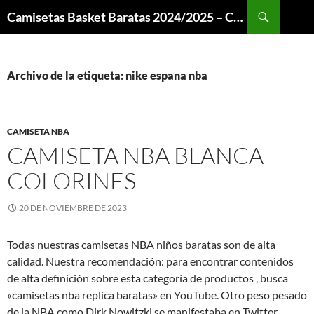
Buscar
Camisetas Basket Baratas 2024/2025 – Camisetas NBA
SALTAR
AL
CONTENIDO
Archivo de la etiqueta: nike espana nba
CAMISETA NBA
CAMISETA NBA BLANCA
COLORINES
20 DE NOVIEMBRE DE 2023
Todas nuestras camisetas NBA niños baratas son de alta
calidad. Nuestra recomendación: para encontrar contenidos
de alta definición sobre esta categoría de productos , busca
«camisetas nba replica baratas» en YouTube. Otro peso pesado
de la NBA como Dirk Nowitzki se manifestaba en Twitter