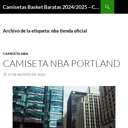
Buscar
Camisetas Basket Baratas 2024/2025 – Camisetas NBA
SALTAR
AL
CONTENIDO
Archivo de la etiqueta: nba tienda oficial
CAMISETA NBA
CAMISETA NBA PORTLAND
17 DE AGOSTO DE 2023