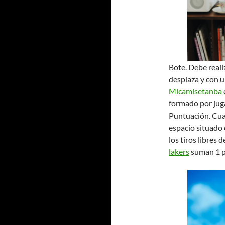
Bote. Debe reali
desplaza y con u
Micamisetanba
formado por jug
Puntuación. Cual
espacio situado e
los tiros libres 
lakers
suman 1 p