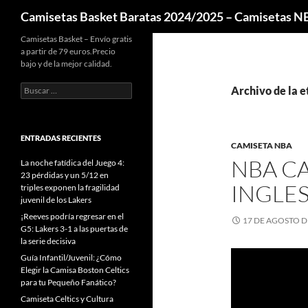
Buscar
Camisetas Basket Baratas 2024/2025 – Camisetas 
Camisetas Basket – Envío gratis
a partir de 79 euros.Precio
bajo y de la mejor calidad.
Buscar:
Archivo de la e
ENTRADAS RECIENTES
CAMISETA NBA
NBA CA
La noche fatídica del Juego 4:
23 pérdidas y un 5/12 en
INGLE
triples exponen la fragilidad
juvenil de los Lakers
¡Reeves podría regresar en el
17 DE AGOSTO D
G5: Lakers 3-1 a las puertas de
la serie decisiva
Guía Infantil/Juvenil: ¿Cómo
Elegir la Camisa Boston Celtics
para tu Pequeño Fanático?
Camiseta Celtics y Cultura