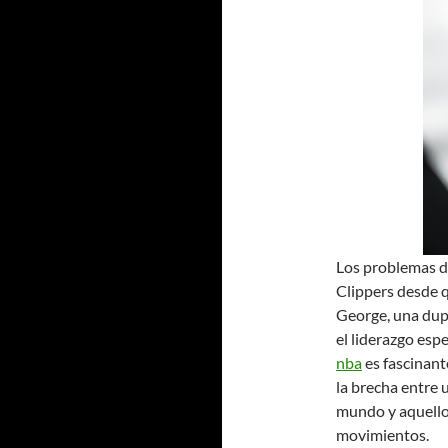
Los problemas d
Clippers desde 
George, una dup
el liderazgo es
nba
es fascinant
la brecha entre 
mundo y aquello
movimientos.