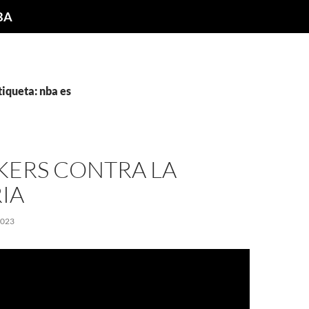
NBA
tiqueta: nba es
KERS CONTRA LA
IA
2023