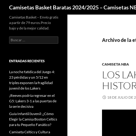
Buscar
Camisetas Basket Baratas 2024/2025 – Camisetas 
Camisetas Basket – Envío gratis
a partir de 79 euros.Precio
bajo y de la mejor calidad.
Buscar:
Archivo de la e
ENTRADAS RECIENTES
CAMISETA NBA
LOS LA
La noche fatídica del Juego 4:
23 pérdidas y un 5/12 en
HISTOR
triples exponen la fragilidad
juvenil de los Lakers
¡Reeves podría regresar en el
18 DE JULIO DE 
G5: Lakers 3-1 a las puertas de
la serie decisiva
Guía Infantil/Juvenil: ¿Cómo
Elegir la Camisa Boston Celtics
para tu Pequeño Fanático?
Camiseta Celtics y Cultura