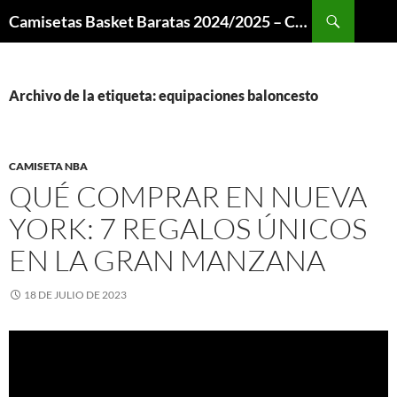
Buscar
Camisetas Basket Baratas 2024/2025 – Camisetas NBA
SALTAR
AL
CONTENIDO
Archivo de la etiqueta: equipaciones baloncesto
CAMISETA NBA
QUÉ COMPRAR EN NUEVA
YORK: 7 REGALOS ÚNICOS
EN LA GRAN MANZANA
18 DE JULIO DE 2023