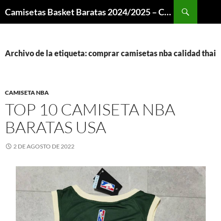
Buscar
Camisetas Basket Baratas 2024/2025 – Camisetas NBA
SALTAR
AL
CONTENIDO
Archivo de la etiqueta: comprar camisetas nba calidad thai
CAMISETA NBA
TOP 10 CAMISETA NBA
BARATAS USA
2 DE AGOSTO DE 2022