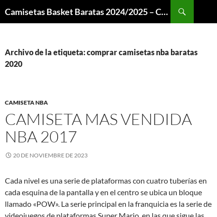
Buscar
Camisetas Basket Baratas 2024/2025 – Camisetas NBA
SALTAR
AL
CONTENIDO
Archivo de la etiqueta: comprar camisetas nba baratas
2020
CAMISETA NBA
CAMISETA MAS VENDIDA
NBA 2017
20 DE NOVIEMBRE DE 2023
Cada nivel es una serie de plataformas con cuatro tuberías en
cada esquina de la pantalla y en el centro se ubica un bloque
llamado «POW». La serie principal en la franquicia es la serie de
videojuegos de plataformas Super Mario, en las que sigue las