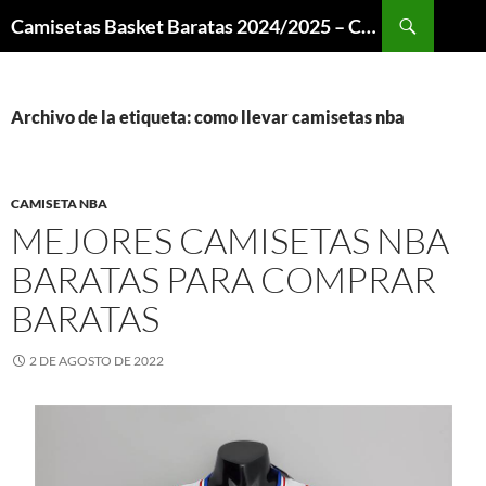
Buscar
Camisetas Basket Baratas 2024/2025 – Camisetas NBA
SALTAR
AL
CONTENIDO
Archivo de la etiqueta: como llevar camisetas nba
CAMISETA NBA
MEJORES CAMISETAS NBA
BARATAS PARA COMPRAR
BARATAS
2 DE AGOSTO DE 2022