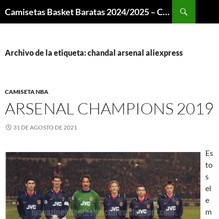
Buscar
Camisetas Basket Baratas 2024/2025 – Camisetas NBA
SALTAR
AL
CONTENIDO
Archivo de la etiqueta: chandal arsenal aliexpress
CAMISETA NBA
ARSENAL CHAMPIONS 2019
31 DE AGOSTO DE 2021
Es
to
s
el
e
m