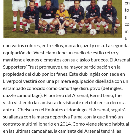
en
to
s
co
m
bi
nan varios colores, entre ellos, morado, azul y rosa. La segunda
equipación del West Ham tiene un cuello de estilo retro y
mantiene algunos elementos con su clásico burdeos. El Arsenal
Supporters’ Trust promueve una mayor participación en la
propiedad del club por los fanes. Este club inglés con sede en
Liverpool vestirá con una primera equipación diseñada con un
estampado conocido como camuflaje disruptivo (del inglés,
dazzle camouflage). El portero del Arsenal, Bernd Leno, fue
visto vistiendo la camiseta de visitante del club en su derrota
ante el Chelsea en el Emirates el domingo. El Arsenal, seguirá
su alianza con la marca deportiva Puma, con la que firmó un
contrato multimillonario en 2014. Como viene siendo habitual
en las últimas campañas, la camiseta del Arsenal tendrá las