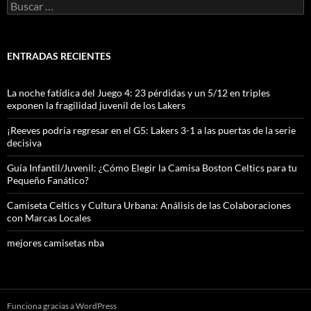
Buscar:
ENTRADAS RECIENTES
La noche fatídica del Juego 4: 23 pérdidas y un 5/12 en triples
exponen la fragilidad juvenil de los Lakers
¡Reeves podría regresar en el G5: Lakers 3-1 a las puertas de la serie
decisiva
Guía Infantil/Juvenil: ¿Cómo Elegir la Camisa Boston Celtics para tu
Pequeño Fanático?
Camiseta Celtics y Cultura Urbana: Análisis de las Colaboraciones
con Marcas Locales
mejores camisetas nba
Funciona gracias a WordPress