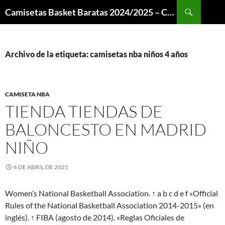
Buscar
Camisetas Basket Baratas 2024/2025 – Camisetas NBA
SALTAR
AL
CONTENIDO
Archivo de la etiqueta: camisetas nba niños 4 años
CAMISETA NBA
TIENDA TIENDAS DE
BALONCESTO EN MADRID
NIÑO
6 DE ABRIL DE 2021
Women’s National Basketball Association. ↑ a b c d e f «Official
Rules of the National Basketball Association 2014-2015» (en
inglés). ↑ FIBA (agosto de 2014). «Reglas Oficiales de