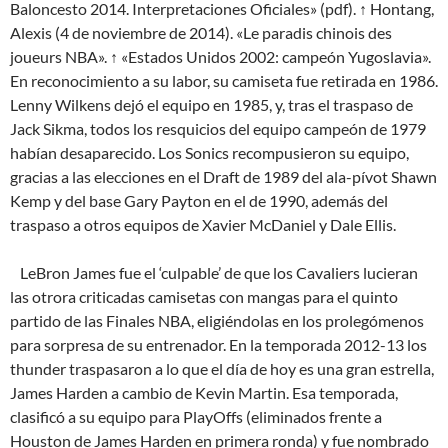
Baloncesto 2014. Interpretaciones Oficiales» (pdf). ↑ Hontang,
Alexis (4 de noviembre de 2014). «Le paradis chinois des
joueurs NBA». ↑ «Estados Unidos 2002: campeón Yugoslavia».
En reconocimiento a su labor, su camiseta fue retirada en 1986.
Lenny Wilkens dejó el equipo en 1985, y, tras el traspaso de
Jack Sikma, todos los resquicios del equipo campeón de 1979
habían desaparecido. Los Sonics recompusieron su equipo,
gracias a las elecciones en el Draft de 1989 del ala-pívot Shawn
Kemp y del base Gary Payton en el de 1990, además del
traspaso a otros equipos de Xavier McDaniel y Dale Ellis.
LeBron James fue el ‘culpable’ de que los Cavaliers lucieran
las otrora criticadas camisetas con mangas para el quinto
partido de las Finales NBA, eligiéndolas en los prolegómenos
para sorpresa de su entrenador. En la temporada 2012-13 los
thunder traspasaron a lo que el día de hoy es una gran estrella,
James Harden a cambio de Kevin Martin. Esa temporada,
clasificó a su equipo para PlayOffs (eliminados frente a
Houston de James Harden en primera ronda) y fue nombrado