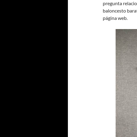
pregunta relaci
baloncesto bara
página web.