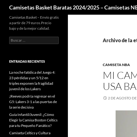
Buscar
Camisetas Basket Baratas 2024/2025 – Camisetas 
Camisetas Basket – Envío gratis
a partir de 79 euros.Precio
bajo y de la mejor calidad.
Buscar:
Archivo de la e
ENTRADAS RECIENTES
CAMISETA NBA
MI CAM
La noche fatídica del Juego 4:
23 pérdidas y un 5/12 en
USA BA
triples exponen la fragilidad
juvenil de los Lakers
¡Reeves podría regresar en el
2 DE AGOSTO DE
G5: Lakers 3-1 a las puertas de
la serie decisiva
Guía Infantil/Juvenil: ¿Cómo
Elegir la Camisa Boston Celtics
para tu Pequeño Fanático?
Camiseta Celtics y Cultura