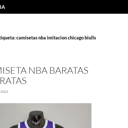
NBA
tiqueta: camisetas nba imitacion chicago biulls
ISETA NBA BARATAS
RATAS
 2022