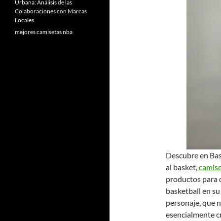
Urbana: Análisis de las
Colaboraciones con Marcas
Locales
mejores camisetas nba
Descubre en Bas
al basket,
camis
productos para q
basketball en su
personaje, que no
esencialmente cr