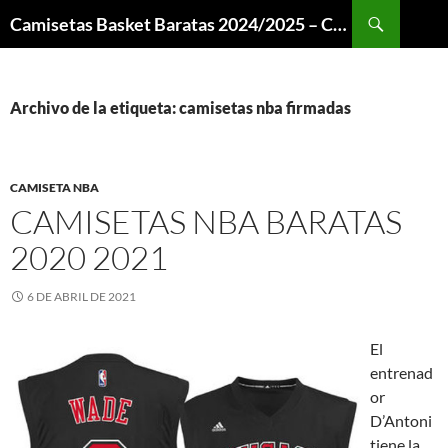
Buscar
Camisetas Basket Baratas 2024/2025 – Camisetas NBA
SALTAR
AL
CONTENIDO
Archivo de la etiqueta: camisetas nba firmadas
CAMISETA NBA
CAMISETAS NBA BARATAS
2020 2021
6 DE ABRIL DE 2021
El
entrenad
or
D’Antoni
tiene la