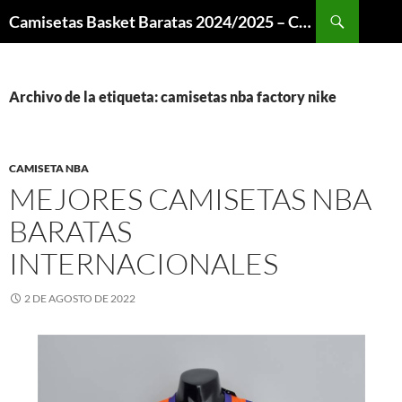
Buscar
Camisetas Basket Baratas 2024/2025 – Camisetas NBA
SALTAR
AL
CONTENIDO
Archivo de la etiqueta: camisetas nba factory nike
CAMISETA NBA
MEJORES CAMISETAS NBA
BARATAS
INTERNACIONALES
2 DE AGOSTO DE 2022