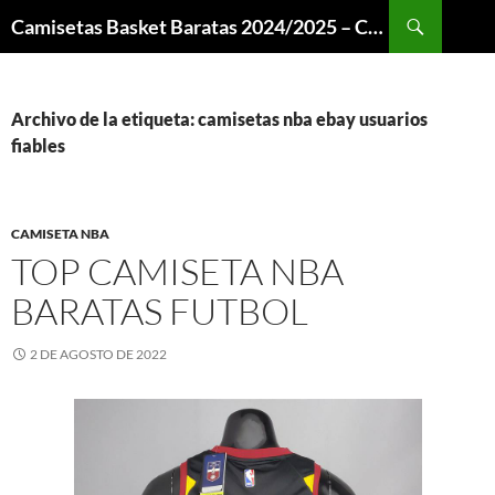
Buscar
Camisetas Basket Baratas 2024/2025 – Camisetas NBA
SALTAR
AL
CONTENIDO
Archivo de la etiqueta: camisetas nba ebay usuarios
fiables
CAMISETA NBA
TOP CAMISETA NBA
BARATAS FUTBOL
2 DE AGOSTO DE 2022