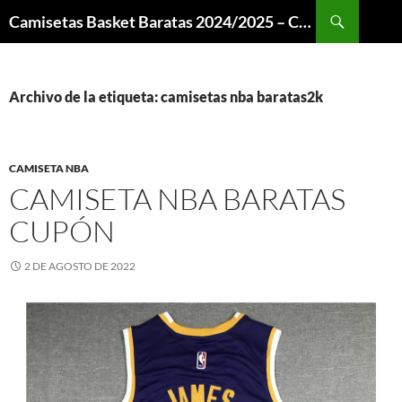
Buscar
Camisetas Basket Baratas 2024/2025 – Camisetas NBA
SALTAR
AL
CONTENIDO
Archivo de la etiqueta: camisetas nba baratas2k
CAMISETA NBA
CAMISETA NBA BARATAS
CUPÓN
2 DE AGOSTO DE 2022