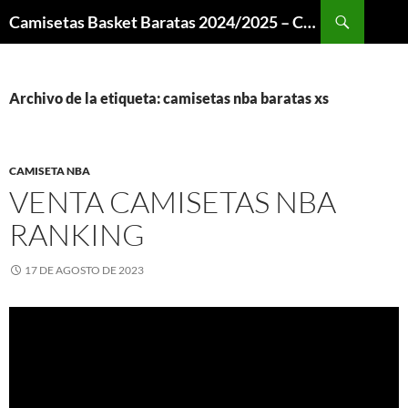
Buscar
Camisetas Basket Baratas 2024/2025 – Camisetas NBA
SALTAR
AL
CONTENIDO
Archivo de la etiqueta: camisetas nba baratas xs
CAMISETA NBA
VENTA CAMISETAS NBA
RANKING
17 DE AGOSTO DE 2023