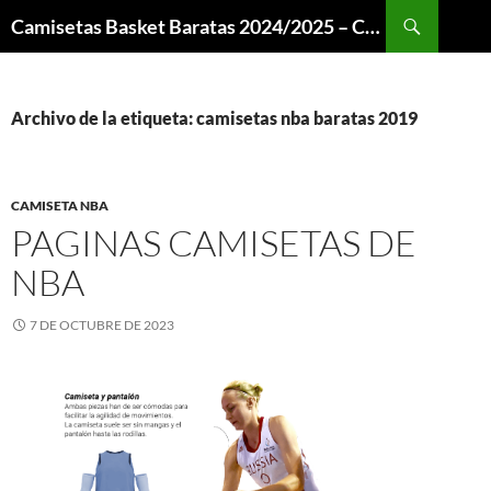
Buscar
Camisetas Basket Baratas 2024/2025 – Camisetas NBA
SALTAR
AL
CONTENIDO
Archivo de la etiqueta: camisetas nba baratas 2019
CAMISETA NBA
PAGINAS CAMISETAS DE
NBA
7 DE OCTUBRE DE 2023