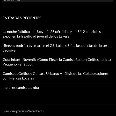
ENTRADAS RECIENTES
La noche fatídica del Juego 4: 23 pérdidas y un 5/12 en triples
exponen la fragilidad juvenil de los Lakers
¡Reeves podría regresar en el G5: Lakers 3-1 a las puertas de la serie
decisiva
Guía Infantil/Juvenil: ¿Cómo Elegir la Camisa Boston Celtics para tu
Pequeño Fanático?
Camiseta Celtics y Cultura Urbana: Análisis de las Colaboraciones
con Marcas Locales
mejores camisetas nba
Funciona gracias a WordPress