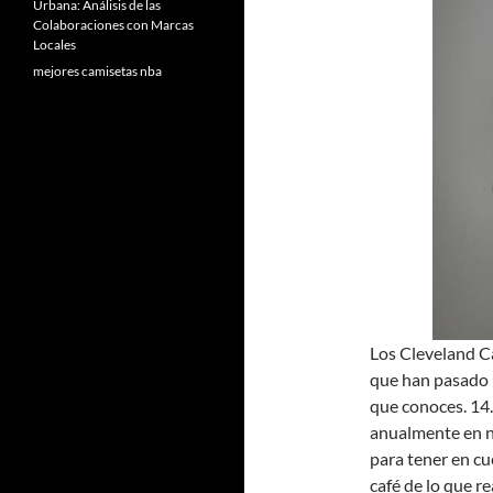
Urbana: Análisis de las
Colaboraciones con Marcas
Locales
mejores camisetas nba
Los Cleveland Ca
que han pasado
que conoces. 14
anualmente en nu
para tener en c
café de lo que 