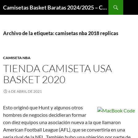
Buscar
Camisetas Basket Baratas 2024/2025 – Camisetas NBA
SALTAR
AL
CONTENIDO
Archivo de la etiqueta: camisetas nba 2018 replicas
CAMISETA NBA
TIENDA CAMISETA USA
BASKET 2020
6 DE ABRIL DE 2021
Esto originó que Hunt y algunos otros
hombres de negocios decidieran formar
con diez equipos una asociación nueva a la que llamaron
American Football League (AFL), que se convertiría en una
seria rival de la NFL. También hubo una objeción por parte de