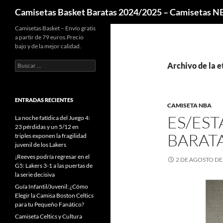
Buscar
Camisetas Basket Baratas 2024/2025 – Camisetas 
Camisetas Basket – Envío gratis
a partir de 79 euros.Precio
bajo y de la mejor calidad.
Buscar:
Archivo de la e
ENTRADAS RECIENTES
CAMISETA NBA
ES/EST
La noche fatídica del Juego 4:
23 pérdidas y un 5/12 en
BARATA
triples exponen la fragilidad
juvenil de los Lakers
¡Reeves podría regresar en el
2 DE AGOSTO DE
G5: Lakers 3-1 a las puertas de
la serie decisiva
Guía Infantil/Juvenil: ¿Cómo
Elegir la Camisa Boston Celtics
para tu Pequeño Fanático?
Camiseta Celtics y Cultura