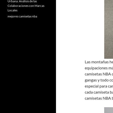
Urbana: Análisis de las
Colaboraciones con Marcas
Locales
mejores camisetas nba
Las montañas hel
equipaciones más 
camisetas NBA c
gangas y todo 
especial para c
cada camiseta b
camisetas NBA b