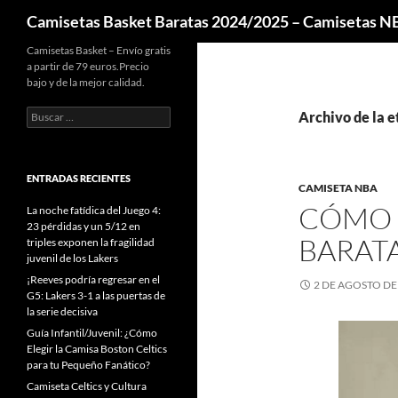
Buscar
Camisetas Basket Baratas 2024/2025 – Camisetas 
Camisetas Basket – Envío gratis
a partir de 79 euros.Precio
bajo y de la mejor calidad.
Buscar:
Archivo de la 
ENTRADAS RECIENTES
CAMISETA NBA
CÓMO 
La noche fatídica del Juego 4:
23 pérdidas y un 5/12 en
BARAT
triples exponen la fragilidad
juvenil de los Lakers
¡Reeves podría regresar en el
2 DE AGOSTO DE
G5: Lakers 3-1 a las puertas de
la serie decisiva
Guía Infantil/Juvenil: ¿Cómo
Elegir la Camisa Boston Celtics
para tu Pequeño Fanático?
Camiseta Celtics y Cultura