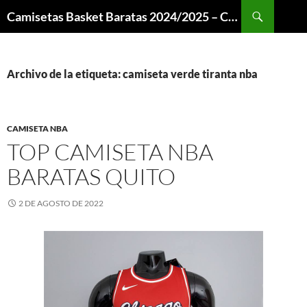
Buscar
Camisetas Basket Baratas 2024/2025 – Camisetas NBA
SALTAR
AL
CONTENIDO
Archivo de la etiqueta: camiseta verde tiranta nba
CAMISETA NBA
TOP CAMISETA NBA
BARATAS QUITO
2 DE AGOSTO DE 2022