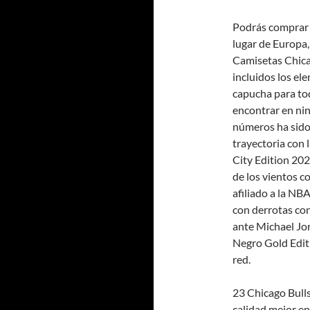
Podrás comprar 
lugar de Europa,
Camisetas Chicag
incluidos los el
capucha para to
encontrar en nin
números ha sido 
trayectoria con 
City Edition 202
de los vientos c
afiliado a la NB
con derrotas con
ante Michael Jor
Negro Gold Editi
red.
23 Chicago Bulls
calidad mejor en