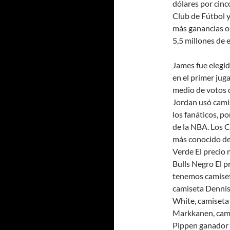
dólares por cinco
Club de Fútbol y
más ganancias ob
5,5 millones de 
James fue elegid
en el primer jug
medio de votos d
Jordan usó cami
los fanáticos, p
de la NBA. Los C
más conocido de
Verde El precio 
Bulls Negro El p
tenemos camiset
camiseta Dennis
White, camiseta
Markkanen, camis
Pippen ganador d