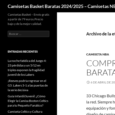
Buscar
Camisetas Basket Baratas 2024/2025 – Camisetas 
Camisetas Basket – Envío gratis
a partir de 79 euros.Precio
bajo y de la mejor calidad.
Buscar:
Archivo de la e
ENTRADAS RECIENTES
CAMISETA NBA
COMPR
La noche fatídica del Juego 4:
23 pérdidas y un 5/12 en
BARATA
triples exponen la fragilidad
juvenil de los Lakers
¡Reeves podría regresar en el
6 DE ABRIL DE 2
G5: Lakers 3-1 a las puertas de
la serie decisiva
33 Chicago Bulls
Guía Infantil/Juvenil: ¿Cómo
Elegir la Camisa Boston Celtics
la red. Siempre 
para tu Pequeño Fanático?
equipación y fon
Camiseta Celtics y Cultura
diseño de camise