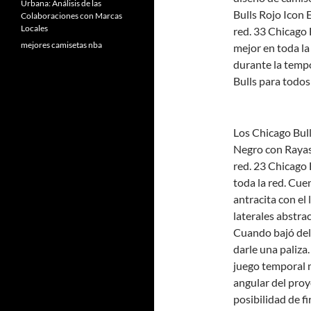
Urbana: Análisis de las
Bulls Rojo Icon E
Colaboraciones con Marcas
Locales
red. 33 Chicago B
mejores camisetas nba
mejor en toda la
durante la temp
Bulls para todos 
Los Chicago Bull
Negro con Rayas 
red. 23 Chicago 
toda la red. Cue
antracita con el
laterales abstra
Cuando bajó del
darle una paliza
juego temporal m
angular del proy
posibilidad de f