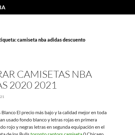
NBA
tiqueta: camiseta nba adidas descuento
AR CAMISETAS NBA
S 2020 2021
021
 Blanco El precio más bajo y la calidad mejor en toda
han usado fondo blanco y letras rojas en primera
do rojo y negras letras en segunda equipación en el
ta de los Bulls.
toronto raptors camiseta
0 Chicago