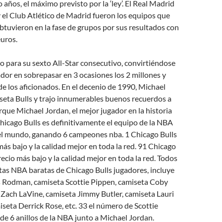
 años, el máximo previsto por la ‘ley’. El Real Madrid
 el Club Atlético de Madrid fueron los equipos que
tuvieron en la fase de grupos por sus resultados con
euros.
o para su sexto All-Star consecutivo, convirtiéndose
ador en sobrepasar en 3 ocasiones los 2 millones y
e los aficionados. En el decenio de 1990, Michael
seta Bulls y trajo innumerables buenos recuerdos a
orque Michael Jordan, el mejor jugador en la historia
hicago Bulls es definitivamente el equipo de la NBA
l mundo, ganando 6 campeones nba. 1 Chicago Bulls
más bajo y la calidad mejor en toda la red. 91 Chicago
recio más bajo y la calidad mejor en toda la red. Todos
as NBA baratas de Chicago Bulls jugadores, incluye
 Rodman, camiseta Scottie Pippen, camiseta Coby
 Zach LaVine, camiseta Jimmy Butler, camiseta Lauri
eta Derrick Rose, etc. 33 el número de Scottie
e 6 anillos de la NBA junto a Michael Jordan.