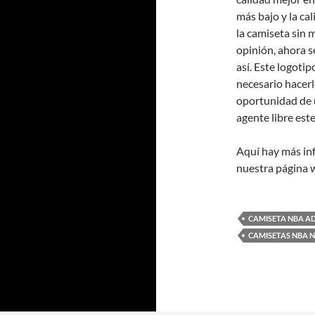
más bajo y la ca
la camiseta sin 
opinión, ahora 
así. Este logoti
necesario hacer
oportunidad de 
agente libre est
Aquí hay más in
nuestra página 
CAMISETA NBA A
CAMISETAS NBA N