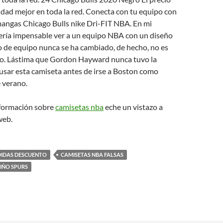
lidad mejor en toda la red. Conecta con tu equipo con
mangas Chicago Bulls nike Dri-FIT NBA. En mi
sería impensable ver a un equipo NBA con un diseño
po de equipo nunca se ha cambiado, de hecho, no es
lo. Lástima que Gordon Hayward nunca tuvo la
usar esta camiseta antes de irse a Boston como
e verano.
formación sobre
camisetas nba
eche un vistazo a
web.
DIDAS DESCUENTO
CAMISETAS NBA FALSAS
IÑO SPURS