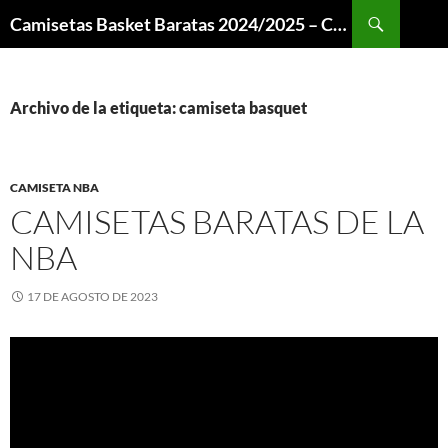
Buscar
Camisetas Basket Baratas 2024/2025 – Camisetas NBA
SALTAR
AL
CONTENIDO
Archivo de la etiqueta: camiseta basquet
CAMISETA NBA
CAMISETAS BARATAS DE LA
NBA
17 DE AGOSTO DE 2023