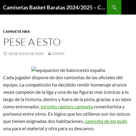
Buscar
Camisetas Basket Baratas 2024/2025 – Camisetas NBA
SALTAR
AL
CONTENIDO
CAMISETA NBA
PESE A ESTO
18 DE JULIO DE 2023
ISTERN
Cada jugador dispone de dos camisetas de las oficiales del
equipo. La competición ha decidido rendir homenaje al once
veces campeón de la liga y una de las figuras más icónicas a lo
largo de la historia, dentro y fuera de la pista, gracias a su labor
como entrenador,
toronto raptors camiseta
comentarista y
portavoz entre otros. Es lógico que los utilleros son los únicos
que tienen asignadas dos habitaciones,
camiseta de los bulls
una para el material y otra para su descanso.