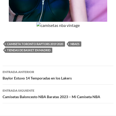
CAMISETA TORONTO RAPTORS 2019 2020
NBAES
TIENDAS DE BASKET EN MADRID
Navegación
ENTRADA ANTERIOR
de
Baylor Estuvo 14 Temporadas en los Lakers
entradas
ENTRADA SIGUIENTE
Camisetas Baloncesto NBA Baratas 2023 – Mi Camiseta NBA