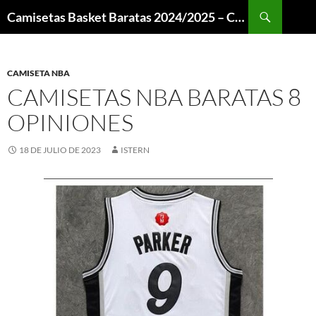
Buscar
Camisetas Basket Baratas 2024/2025 – Camisetas NBA
SALTAR
AL
CONTENIDO
CAMISETA NBA
CAMISETAS NBA BARATAS 8
OPINIONES
18 DE JULIO DE 2023
ISTERN