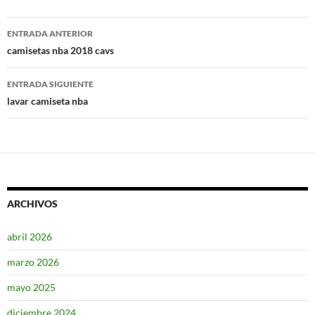
Navegación
ENTRADA ANTERIOR
de
camisetas nba 2018 cavs
entradas
ENTRADA SIGUIENTE
lavar camiseta nba
ARCHIVOS
abril 2026
marzo 2026
mayo 2025
diciembre 2024