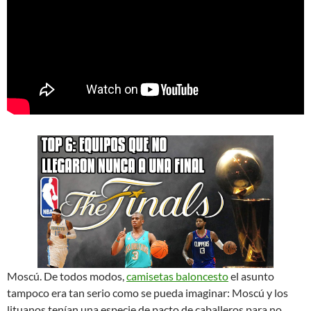
Moscú. De todos modos,
camisetas baloncesto
el asunto
tampoco era tan serio como se pueda imaginar: Moscú y los
lituanos tenían una especie de pacto de caballeros para no